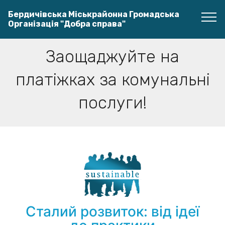
Бердичівська Міськрайонна Громадська
Організація "Добра справа"
Заощаджуйте на
платіжках за комунальні
послуги!
Сталий розвиток: від ідеї